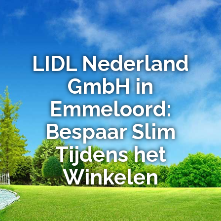
LIDL Nederland
GmbH in
Emmeloord:
Bespaar Slim
Tijdens het
Winkelen